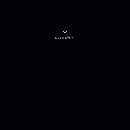
↓
ROLE A PÁGINA
EMPRESAS ATENDIDAS
PROJETOS ENTREGUES
3
K+
7
K+
SOLUÇÕES CONECTADAS
APLICAÇÕES DESENVOLVIDAS
900
+
100
+
Sobre nós