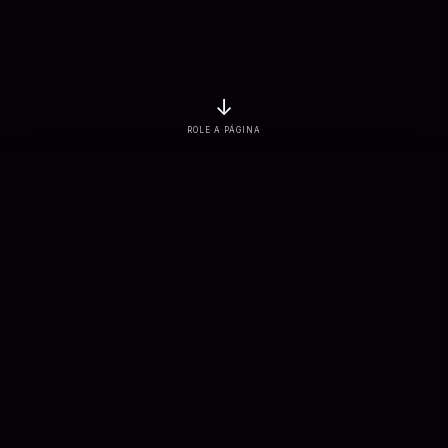
↓
ROLE A PÁGINA
EMPRESAS ATENDIDAS
PROJETOS ENTREGUES
3
K+
7
K+
SOLUÇÕES CONECTADAS
APLICAÇÕES DESENVOLVIDAS
900
+
100
+
Sobre nós