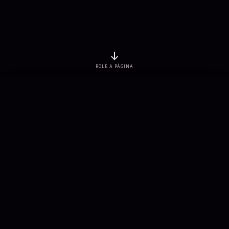
↓
ROLE A PÁGINA
EMPRESAS ATENDIDAS
PROJETOS ENTREGUES
3
K+
7
K+
SOLUÇÕES CONECTADAS
APLICAÇÕES DESENVOLVIDAS
900
+
100
+
Sobre nós