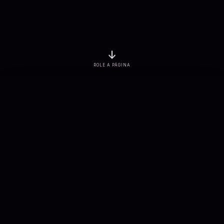
↓
ROLE A PÁGINA
EMPRESAS ATENDIDAS
PROJETOS ENTREGUES
3
K+
7
K+
SOLUÇÕES CONECTADAS
APLICAÇÕES DESENVOLVIDAS
900
+
100
+
Sobre nós