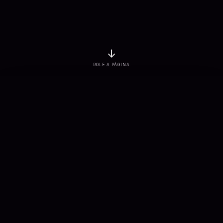
↓
ROLE A PÁGINA
EMPRESAS ATENDIDAS
PROJETOS ENTREGUES
3
K+
7
K+
SOLUÇÕES CONECTADAS
APLICAÇÕES DESENVOLVIDAS
900
+
100
+
Sobre nós