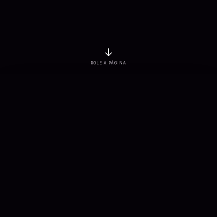
↓
ROLE A PÁGINA
EMPRESAS ATENDIDAS
PROJETOS ENTREGUES
3
K+
7
K+
SOLUÇÕES CONECTADAS
APLICAÇÕES DESENVOLVIDAS
900
+
100
+
Sobre nós