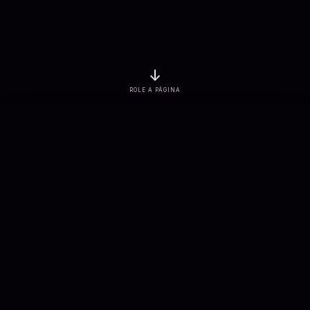
↓
ROLE A PÁGINA
EMPRESAS ATENDIDAS
PROJETOS ENTREGUES
3
K+
7
K+
SOLUÇÕES CONECTADAS
APLICAÇÕES DESENVOLVIDAS
900
+
100
+
Sobre nós