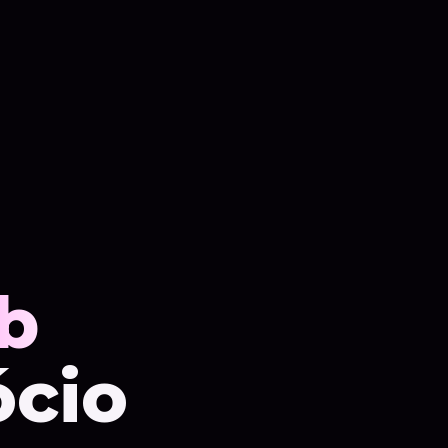
b
ócio