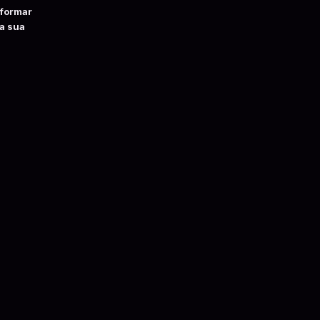
sformar
da sua