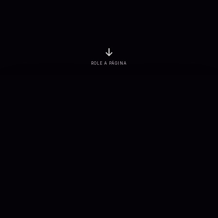
↓
ROLE A PÁGINA
EMPRESAS ATENDIDAS
PROJETOS ENTREGUES
3
K+
7
K+
SOLUÇÕES CONECTADAS
APLICAÇÕES DESENVOLVIDAS
900
+
100
+
Sobre nós