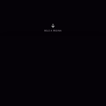
↓
ROLE A PÁGINA
EMPRESAS ATENDIDAS
PROJETOS ENTREGUES
3
K+
7
K+
SOLUÇÕES CONECTADAS
APLICAÇÕES DESENVOLVIDAS
900
+
100
+
Sobre nós